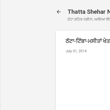
Thatta Shehar 
ਠੱਟਾ ਸ਼ਹਿਰ ਨਗੀਨਾ, ਆਇਆ ਇੱ
ਠੱਟਾ-ਟਿੱਬਾ-ਮਸੀਤਾਂ ਖ
July 01, 2014