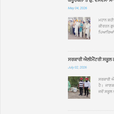
ਕਪੂਰਥਲਾ ਤੋਂ ਗੁ: ਦਮਦਮਾ ਸ
May 04, 2026
ਮਹਾਨ ਸ਼ਹੀ
ਕੀਰਤਨ ਗੁਰ
ਪਿਆਰਿਆਂ ਦ
ਰੱਤਾ ਨੌ ਅਬ
ਦਮਦਮਾ ਸਾਹ
ਸੰਤ ਬਾਬਾ 
ਦਮਦਮਾ ਸਾ
ਸਰਕਾਰੀ ਐਲੀਮੈਂਟਰੀ ਸਕੂਲ ਠੱਟ
ਪ੍ਰਬੰਧਕਾਂ 
July 02, 2026
ਸਨਮਾਨ ਕੀਤ
ਨਿੱਘਾ ਸਵ
ਸਰਕਾਰੀ ਐਲ
ਹੈ। ਜਾਣਕਾ
ਜਦੋਂ ਸਕੂਲ 
ਛੱਤਾਂ ’ਤੇ
ਹੋਈਆਂ ਸਨ।
20 ਤੋਂ 30