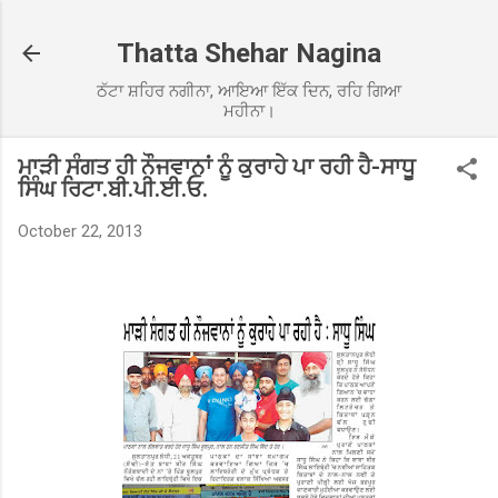
Skip to main content
Thatta Shehar Nagina
ਠੱਟਾ ਸ਼ਹਿਰ ਨਗੀਨਾ, ਆਇਆ ਇੱਕ ਦਿਨ, ਰਹਿ ਗਿਆ
ਮਹੀਨਾ।
ਮਾੜੀ ਸੰਗਤ ਹੀ ਨੌਜਵਾਨਾਂ ਨੂੰ ਕੁਰਾਹੇ ਪਾ ਰਹੀ ਹੈ-ਸਾਧੂ
ਸਿੰਘ ਰਿਟਾ.ਬੀ.ਪੀ.ਈ.ਓ.
October 22, 2013