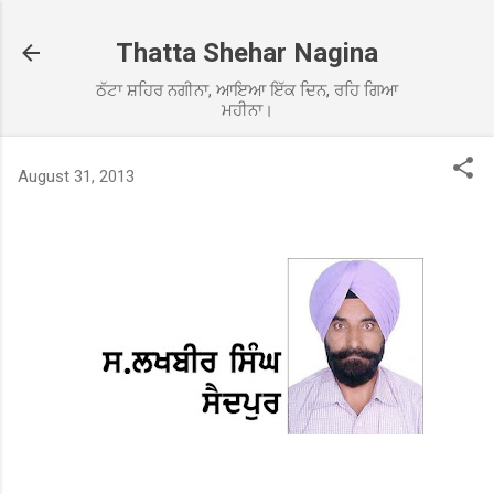
Skip to main content
Thatta Shehar Nagina
ਠੱਟਾ ਸ਼ਹਿਰ ਨਗੀਨਾ, ਆਇਆ ਇੱਕ ਦਿਨ, ਰਹਿ ਗਿਆ
ਮਹੀਨਾ।
August 31, 2013