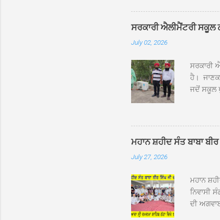
ਸੰਤ ਬਾਬਾ 
ਦਮਦਮਾ ਸਾ
ਸਰਕਾਰੀ ਐਲੀਮੈਂਟਰੀ ਸਕੂਲ ਠੱਟ
ਪ੍ਰਬੰਧਕਾਂ 
July 02, 2026
ਸਨਮਾਨ ਕੀਤ
ਨਿੱਘਾ ਸਵ
ਸਰਕਾਰੀ ਐਲ
ਹੈ। ਜਾਣਕਾ
ਜਦੋਂ ਸਕੂਲ 
ਛੱਤਾਂ ’ਤੇ
ਹੋਈਆਂ ਸਨ।
20 ਤੋਂ 30
ਸਿੰਘ ਟੋਡਰ
ਮਹਾਨ ਸ਼ਹੀਦ ਸੰਤ ਬਾਬਾ ਬੀਰ 
ਜਿਸ ਦੀ ਮਾ
July 27, 2026
ਉਨ੍ਹਾਂ ਨੇ 
ਸੰਬ...
ਮਹਾਨ ਸ਼ਹ
ਨਿਵਾਸੀ ਸੰ
ਦੀ ਅਗਵਾਈ
ਵਿਸ਼ਾਲ ਇਕ