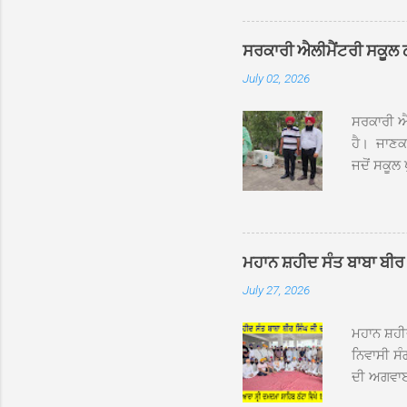
ਸੰਤ ਬਾਬਾ 
ਦਮਦਮਾ ਸਾ
ਸਰਕਾਰੀ ਐਲੀਮੈਂਟਰੀ ਸਕੂਲ ਠੱਟ
ਪ੍ਰਬੰਧਕਾਂ 
July 02, 2026
ਸਨਮਾਨ ਕੀਤ
ਨਿੱਘਾ ਸਵ
ਸਰਕਾਰੀ ਐਲ
ਹੈ। ਜਾਣਕਾ
ਜਦੋਂ ਸਕੂਲ 
ਛੱਤਾਂ ’ਤੇ
ਹੋਈਆਂ ਸਨ।
20 ਤੋਂ 30
ਸਿੰਘ ਟੋਡਰ
ਮਹਾਨ ਸ਼ਹੀਦ ਸੰਤ ਬਾਬਾ ਬੀਰ 
ਜਿਸ ਦੀ ਮਾ
July 27, 2026
ਉਨ੍ਹਾਂ ਨੇ 
ਸੰਬ...
ਮਹਾਨ ਸ਼ਹ
ਨਿਵਾਸੀ ਸੰ
ਦੀ ਅਗਵਾਈ
ਵਿਸ਼ਾਲ ਇਕ