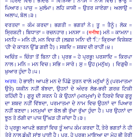
= ਹਿਰਦੇ ਵਿਚ।
ਭੇਦਿਓ = ਵਿੱਝਿਆ।
ਨਾਮਿ = ਨਾਮ ਵਿਚ।
ਭਾਉ =
ਪਿਆਰ।
ਪਾਜੁ = ਮੁਲੰਮਾ।
ਲਹਿ ਜਾਸੀ = ਉਤਰ ਜਾਏਗਾ। ਅਲਾਉ =
ਅਲਾਪ, ਬੋਲ।੩।
ਵਰਤਦਾ = ਕੰਮ ਕਰਦਾ। ਭਗਤੀ = ਭਗਤਾਂ ਨੇ। ਤੂ = ਤੈਨੂੰ। ਲੋਕ =
ਸ੍ਰਿਸ਼ਟੀ। ਬਿਧਾਤਾ = ਰਚਨਹਾਰ। ਮਨਸਾ
= {
मनीषा
}
ਮਨੋ = ਕਾਮਨਾ।
ਮਨਹਿ = ਮਨਿ ਹੀ, ਮਨ ਵਿਚ ਹੀ
{
ਲਫ਼ਜ਼ 'ਮਨਿ
'
ਦੀ 'ਿ
'
ਕ੍ਰਿਆ ਵਿਸ਼ੇਸ਼ਣ
'ਹੀ
'
ਦੇ ਕਾਰਨ ਉੱਡ ਗਈ ਹੈ
}
।
ਸਬਦਿ = ਸ਼ਬਦ ਦੀ ਰਾਹੀਂ।੪।
ਅਚਿੰਤ = ਚਿੰਤਾ ਤੋਂ ਬਿਨਾ ਹੀ। ਪ੍ਰਭ = ਹੇ ਪ੍ਰਭੂ! ਪਰਸਾਦਿ = ਕਿਰਪਾ
ਨਾਲ। ਮਨਿ = ਮਨ ਵਿਚ। ਸਭਿ = ਸਾਰੇ। ਸੁ = ਉਹ (ਮਨੁੱਖ
)
।
ਵਿਗੁਚੈ =
ਖ਼ੁਆਰ ਹੁੰਦਾ ਹੈ।੫।
ਅਰਥ:
ਹੇ ਭਾਈ! ਆਪਣੇ ਮਨ ਦੇ ਪਿੱਛੇ ਤੁਰਨ ਵਾਲੇ ਮਨੁੱਖਾਂ ਨੂੰ (ਪਰਮਾਤਮਾ
ਉਤੇ) ਯਕੀਨ ਨਹੀਂ ਬੱਝਦਾ, ਉਹਨਾਂ ਦੇ ਅੰਦਰ ਲੋਭ-ਭਰੀ ਗ਼ਰਜ਼ ਟਿਕੀ
ਰਹਿੰਦੀ ਹੈ। ਗੁਰੂ ਦੀ ਸਰਨ ਪੈ ਕੇ ਉਹਨਾਂ (ਮਨਮੁਖਾਂ) ਦੇ ਹਿਰਦੇ ਵਿਚ ਗੁਰੂ
ਦਾ ਸ਼ਬਦ ਨਹੀਂ ਵਿੱਝਦਾ, ਪਰਮਾਤਮਾ ਦੇ ਨਾਮ ਵਿਚ ਉਹਨਾਂ ਦਾ ਪਿਆਰ
ਨਹੀਂ ਬਣਦਾ। ਮਨਮੁਖਾਂ ਦਾ ਬੋਲ ਭੀ ਰੁੱਖਾ ਰੁੱਖਾ ਹੁੰਦਾ ਹੈ। ਪਰ ਉਹਨਾਂ ਦਾ
ਝੂਠ ਤੇ ਠੱਗੀ ਦਾ ਪਾਜ ਉੱਘੜ ਹੀ ਜਾਂਦਾ ਹੈ।੩।
ਹੇ ਪ੍ਰਭੂ! ਆਪਣੇ ਭਗਤਾਂ ਵਿਚ ਤੂੰ ਆਪ ਕੰਮ ਕਰਦਾ ਹੈਂ, ਤੇਰੇ ਭਗਤਾਂ ਨੇ ਹੀ
ਤੇਰੇ ਨਾਲ ਡੂੰਘੀ ਸਾਂਝ ਪਾਈ ਹੈ। ਪਰ, ਹੇ ਪ੍ਰਭੂ! ਮਾਇਆ ਦਾ ਮੋਹ ਭੀ ਤੇਰੀ