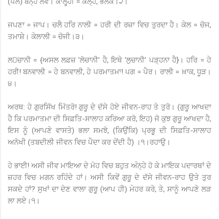
(ਪੱਲੇ) ਬੰਨ੍ਹ ਲਵੋ। ਕਾਲ੍ਹ੍ਹੀ = ਕੱਲ੍ਹ, ਭਲਕੇ।੨।
ਜਪਣਾ = ਜਾਪ। ਚਲੈ ਹਰਿ ਨਾਲੀ = ਹਰੀ ਦੀ ਰਜ਼ਾ ਵਿਚ ਤੁਰਦਾ ਹੈ। ਕੇਲ = ਚੋਜ,
ਤਮਾਸ਼ੇ। ਕੇਲਾਲੀ = ਚੋਜੀ।੩।
ਲਚਾਨੀ = {ਅਸਲ ਲਫ਼ਜ਼ 'ਲੋਚਾਨੀ' ਹੈ, ਇਥੇ 'ਲੁਚਾਨੀ' ਪੜ੍ਹਨਾ ਹੈ}। ਹਰਿ = ਹੇ
ਹਰੀ! ਬਨਵਾਲੀ = ਹੇ ਬਨਵਾਲੀ, ਹੇ ਪਰਮਾਤਮਾ! ਪਗ = ਪੈਰ। ਰਾਲੀ = ਖ਼ਾਕ, ਧੂੜ।
੪।
ਅਰਥ: ਹੇ ਗੁਰਸਿੱਖ ਮਿੱਤਰੋ! ਗੁਰੂ ਦੇ ਦੱਸੇ ਹੋਏ ਜੀਵਨ-ਰਾਹ ਤੇ ਤੁਰੋ। (ਗੁਰੂ ਆਖਦਾ
ਹੈ ਕਿ ਪਰਮਾਤਮਾ ਦੀ ਸਿਫ਼ਤਿ-ਸਾਲਾਹ ਕਰਿਆ ਕਰੋ, ਇਹ) ਜੋ ਕੁਝ ਗੁਰੂ ਆਖਦਾ ਹੈ,
ਇਸ ਨੂੰ (ਆਪਣੇ ਵਾਸਤੇ) ਭਲਾ ਸਮਝੋ, (ਕਿਉਂਕਿ) ਪ੍ਰਭੂ ਦੀ ਸਿਫ਼ਤਿ-ਸਾਲਾਹ
ਅਨੋਖੀ (ਤਬਦੀਲੀ ਜੀਵਨ ਵਿਚ ਪੈਦਾ ਕਰ ਦੇਂਦੀ ਹੈ) ।੧।ਰਹਾਉ।
ਹੇ ਭਾਈ! ਅਸੀ ਜੀਵ ਮਾਇਆ ਦੇ ਮੋਹ ਵਿਚ ਬਹੁਤ ਅੰਨ੍ਹੇ ਹੋ ਕੇ ਮਾਇਕ ਪਦਾਰਥਾਂ ਦੇ
ਜ਼ਹਰ ਵਿਚ ਮਗਨ ਰਹਿੰਦੇ ਹਾਂ। ਅਸੀ ਕਿਵੇਂ ਗੁਰੂ ਦੇ ਦੱਸੇ ਜੀਵਨ-ਰਾਹ ਉਤੇ ਤੁਰ
ਸਕਦੇ ਹਾਂ? ਸੁਖਾਂ ਦਾ ਦੇਣ ਵਾਲਾ ਗੁਰੂ (ਆਪ ਹੀ) ਮੇਹਰ ਕਰੇ, ਤੇ, ਸਾਨੂੰ ਆਪਣੇ ਲੜ
ਲਾ ਲਏ।੧।