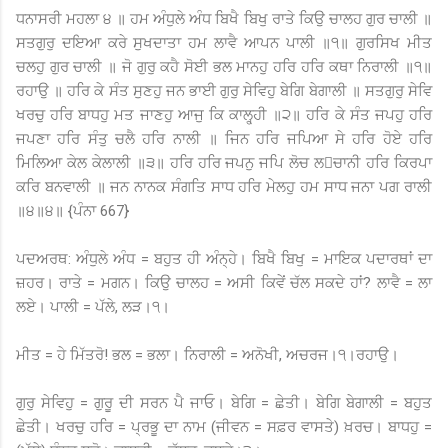
ਧਨਾਸਰੀ ਮਹਲਾ ੪ ॥ ਹਮ ਅੰਧੁਲੇ ਅੰਧ ਬਿਖੈ ਬਿਖੁ ਰਾਤੇ ਕਿਉ ਚਾਲਹ ਗੁਰ ਚਾਲੀ ॥
ਸਤਗੁਰੁ ਦਇਆ ਕਰੇ ਸੁਖਦਾਤਾ ਹਮ ਲਾਵੈ ਆਪਨ ਪਾਲੀ ॥੧॥ ਗੁਰਸਿਖ ਮੀਤ
ਚਲਹੁ ਗੁਰ ਚਾਲੀ ॥ ਜੋ ਗੁਰੁ ਕਹੈ ਸੋਈ ਭਲ ਮਾਨਹੁ ਹਰਿ ਹਰਿ ਕਥਾ ਨਿਰਾਲੀ ॥੧॥
ਰਹਾਉ ॥ ਹਰਿ ਕੇ ਸੰਤ ਸੁਣਹੁ ਜਨ ਭਾਈ ਗੁਰੁ ਸੇਵਿਹੁ ਬੇਗਿ ਬੇਗਾਲੀ ॥ ਸਤਗੁਰੁ ਸੇਵਿ
ਖਰਚੁ ਹਰਿ ਬਾਧਹੁ ਮਤ ਜਾਣਹੁ ਆਜੁ ਕਿ ਕਾਲ੍ਹ੍ਹੀ ॥੨॥ ਹਰਿ ਕੇ ਸੰਤ ਜਪਹੁ ਹਰਿ
ਜਪਣਾ ਹਰਿ ਸੰਤੁ ਚਲੈ ਹਰਿ ਨਾਲੀ ॥ ਜਿਨ ਹਰਿ ਜਪਿਆ ਸੇ ਹਰਿ ਹੋਏ ਹਰਿ
ਮਿਲਿਆ ਕੇਲ ਕੇਲਾਲੀ ॥੩॥ ਹਰਿ ਹਰਿ ਜਪਨੁ ਜਪਿ ਲੋਚ ਲਚਾਨੀ ਹਰਿ ਕਿਰਪਾ
ਕਰਿ ਬਨਵਾਲੀ ॥ ਜਨ ਨਾਨਕ ਸੰਗਤਿ ਸਾਧ ਹਰਿ ਮੇਲਹੁ ਹਮ ਸਾਧ ਜਨਾ ਪਗ ਰਾਲੀ
॥੪॥੪॥ {ਪੰਨਾ 667}
ਪਦਅਰਥ: ਅੰਧੁਲੇ ਅੰਧ = ਬਹੁਤ ਹੀ ਅੰਨ੍ਹੇ। ਬਿਖੈ ਬਿਖੁ = ਮਾਇਕ ਪਦਾਰਥਾਂ ਦਾ
ਜ਼ਹਰ। ਰਾਤੇ = ਮਗਨ। ਕਿਉ ਚਾਲਹ = ਅਸੀ ਕਿਵੇਂ ਚੱਲ ਸਕਦੇ ਹਾਂ? ਲਾਵੈ = ਲਾ
ਲਏ। ਪਾਲੀ = ਪੱਲੇ, ਲੜ।੧।
ਮੀਤ = ਹੇ ਮਿੱਤਰੋ! ਭਲ = ਭਲਾ। ਨਿਰਾਲੀ = ਅਨੋਖੀ, ਅਚਰਜ।੧।ਰਹਾਉ।
ਗੁਰੁ ਸੇਵਿਹੁ = ਗੁਰੂ ਦੀ ਸਰਨ ਪੈ ਜਾਓ। ਬੇਗਿ = ਛੇਤੀ। ਬੇਗਿ ਬੇਗਾਲੀ = ਬਹੁਤ
ਛੇਤੀ। ਖਰਚੁ ਹਰਿ = ਪ੍ਰਭੂ ਦਾ ਨਾਮ (ਜੀਵਨ = ਸਫ਼ਰ ਵਾਸਤੇ) ਖ਼ਰਚ। ਬਾਧਹੁ =