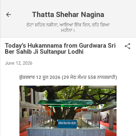
Skip to main content
Thatta Shehar Nagina
ਠੱਟਾ ਸ਼ਹਿਰ ਨਗੀਨਾ, ਆਇਆ ਇੱਕ ਦਿਨ, ਰਹਿ ਗਿਆ
ਮਹੀਨਾ।
Today’s Hukamnama from Gurdwara Sri
Ber Sahib Ji Sultanpur Lodhi
June 12, 2026
ਸ਼ੁੱਕਰ
ਵਾਰ 12 ਜੂਨ 2026 (29 ਜੇਠ ਸੰਮਤ 558 ਨਾਨਕਸ਼ਾਹੀ)