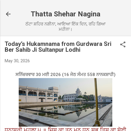
Skip to main content
Thatta Shehar Nagina
ਠੱਟਾ ਸ਼ਹਿਰ ਨਗੀਨਾ, ਆਇਆ ਇੱਕ ਦਿਨ, ਰਹਿ ਗਿਆ
ਮਹੀਨਾ।
Today’s Hukamnama from Gurdwara Sri
Ber Sahib Ji Sultanpur Lodhi
May 30, 2026
ਸਨਿੱਚਰਵਾਰ 30 ਮਈ 2026 (16 ਜੇਠ ਸੰਮਤ 558 ਨਾਨਕਸ਼ਾਹੀ)
ਧਨਾਸਰੀ ਮਹਲਾ ੫ ॥ ਜਿਸ ਕਾ ਤਨੁ ਮਨੁ ਧਨੁ ਸਭੁ ਤਿਸ ਕਾ ਸੋਈ