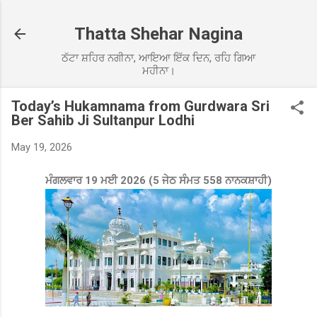
Skip to main content
Thatta Shehar Nagina
ਠੱਟਾ ਸ਼ਹਿਰ ਨਗੀਨਾ, ਆਇਆ ਇੱਕ ਦਿਨ, ਰਹਿ ਗਿਆ
ਮਹੀਨਾ।
Today’s Hukamnama from Gurdwara Sri
Ber Sahib Ji Sultanpur Lodhi
May 19, 2026
ਮੰਗਲਵਾਰ 19 ਮਈ 2026 (5 ਜੇਠ ਸੰਮਤ 558 ਨਾਨਕਸ਼ਾਹੀ)