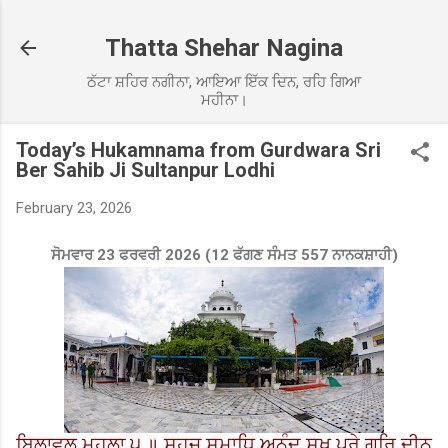
Skip to main content
Thatta Shehar Nagina
ਠੱਟਾ ਸ਼ਹਿਰ ਨਗੀਨਾ, ਆਇਆ ਇੱਕ ਦਿਨ, ਰਹਿ ਗਿਆ
ਮਹੀਨਾ।
Today’s Hukamnama from Gurdwara Sri
Ber Sahib Ji Sultanpur Lodhi
February 23, 2026
ਸੋਮਵਾਰ 23 ਫਰਵਰੀ 2026 (12 ਫੱਗਣ ਸੰਮਤ 557 ਨਾਨਕਸ਼ਾਹੀ)
ਬਿਲਾਵਲੁ ਮਹਲਾ ੫ ॥ ਸਹਜ ਸਮਾਧਿ ਅਨੰਦ ਸੂਖ ਪੂਰੇ ਗੁਰਿ ਦੀਨ