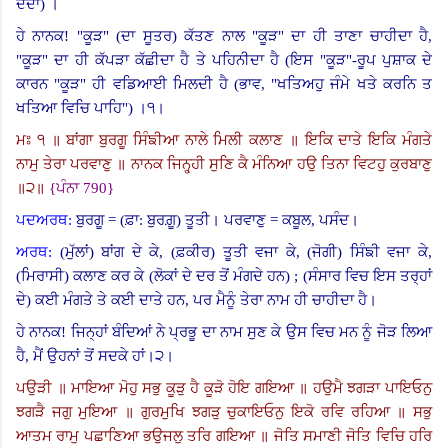
ਦੇਂਦਾ
)
।
ਹੇ ਨਾਨਕ
! "
ਕੂੜ
" (
ਦਾ ਸੂਤਰ) ਕੱਤਣ ਨਾਲ
"
ਕੂੜ
"
ਦਾ ਹੀ ਤਾਣਾ ਚਾਹੀਦਾ ਹੈ
,
"
ਕੂੜ
"
ਦਾ ਹੀ ਕੱਪੜਾ ਕੱਛੀਦਾ ਹੈ ਤੇ ਪਹਿਨੀਦਾ ਹੈ (ਇਸ
"
ਕੂੜ
"-
ਰੂਪ ਪੁਸ਼ਾਕ ਦੇ
ਕਾਰਨ
"
ਕੂੜ
"
ਹੀ ਵਡਿਆਈ ਮਿਲਦੀ ਹੈ (ਭਾਵ
, "
ਖਤਿਅਹੁ ਜੰਮੇ ਖਤੇ ਕਰਨਿ ਤ
ਖਤਿਆ ਵਿਚਿ ਪਾਹਿ
")
।
੧।
ਮਃ ੧ ॥ ਬਾਂਗਾ ਬੁਰਗੂ ਸਿੰਙੀਆ ਨਾਲੇ ਮਿਲੀ ਕਲਾਣ ॥ ਇਕਿ ਦਾਤੇ ਇਕਿ ਮੰਗਤੇ
ਨਾਮੁ ਤੇਰਾ ਪਰਵਾਣੁ ॥ ਨਾਨਕ ਜਿਨ੍ਹ੍ਹੀ ਸੁਣਿ ਕੈ ਮੰਨਿਆ ਹਉ ਤਿਨਾ ਵਿਟਹੁ ਕੁਰਬਾਣੁ
॥੨॥
{
ਪੰਨਾ
790}
ਪਦਅਰਥ:
ਬੁਰਗੂ
= (
ਫ਼ਾ: ਬੁਰਗ਼ੂ) ਤੂਤੀ। ਪਰਵਾਣੁ = ਕਬੂਲ, ਪਸੰਦ।
ਅਰਥ:
(
ਮੁੱਲਾਂ) ਬਾਂਗ ਦੇ ਕੇ, (ਫ਼ਕੀਰ) ਤੂਤੀ ਵਜਾ ਕੇ, (ਜੋਗੀ) ਸਿੰਙੀ ਵਜਾ ਕੇ,
(ਮਿਰਾਸੀ) ਕਲਾਣ ਕਰ ਕੇ (ਲੋਕਾਂ ਦੇ ਦਰ ਤੋਂ ਮੰਗਦੇ ਹਨ
) ; (
ਸੰਸਾਰ ਵਿਚ ਇਸ ਤਰ੍ਹਾਂ
ਦੇ) ਕਈ ਮੰਗਤੇ ਤੇ ਕਈ ਦਾਤੇ ਹਨ, ਪਰ ਮੈਨੂੰ ਤੇਰਾ ਨਾਮ ਹੀ ਚਾਹੀਦਾ ਹੈ।
ਹੇ ਨਾਨਕ! ਜਿਨ੍ਹਾਂ ਬੰਦਿਆਂ ਨੇ ਪ੍ਰਭੂ ਦਾ ਨਾਮ ਸੁਣ ਕੇ ਉਸ ਵਿਚ ਮਨ ਨੂੰ ਜੋੜ ਲਿਆ
ਹੈ, ਮੈਂ ਉਹਨਾਂ ਤੋਂ ਸਦਕੇ ਹਾਂ।੨।
ਪਉੜੀ ॥ ਮਾਇਆ ਮੋਹੁ ਸਭੁ ਕੂੜੁ ਹੈ ਕੂੜੋ ਹੋਇ ਗਇਆ ॥ ਹਉਮੈ ਝਗੜਾ ਪਾਇਓਨੁ
ਝਗੜੈ ਜਗੁ ਮੁਇਆ ॥ ਗੁਰਮੁਖਿ ਝਗੜੁ ਚੁਕਾਇਓਨੁ ਇਕੋ ਰਵਿ ਰਹਿਆ ॥ ਸਭੁ
ਆਤਮ ਰਾਮੁ ਪਛਾਣਿਆ ਭਉਜਲੁ ਤਰਿ ਗਇਆ ॥ ਜੋਤਿ ਸਮਾਣੀ ਜੋਤਿ ਵਿਚਿ ਹਰਿ