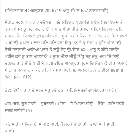
ਸਨਿੱਚਰ
ਵਾਰ 4 ਅਕਤੂਬਰ 2025 (19 ਅੱਸੂ ਸੰਮਤ 557 ਨਾਨਕਸ਼ਾਹੀ)
ਸੋਰਠਿ ਮਹਲਾ ੫ ਘਰੁ ੨ ਚਉਪਦੇ ੴ ਸਤਿਗੁਰ ਪ੍ਰਸਾਦਿ ॥ ਏਕੁ ਪਿਤਾ ਏਕਸ ਕੇ
ਹਮ ਬਾਰਿਕ ਤੂ ਮੇਰਾ ਗੁਰ ਹਾਈ ॥ ਸੁਣਿ ਮੀਤਾ ਜੀਉ ਹਮਾਰਾ ਬਲਿ ਬਲਿ ਜਾਸੀ ਹਰਿ
ਦਰਸਨੁ ਦੇਹੁ ਦਿਖਾਈ ॥੧॥ ਸੁਣਿ ਮੀਤਾ ਧੂਰੀ ਕਉ ਬਲਿ ਜਾਈ ॥ ਇਹੁ ਮਨੁ ਤੇਰਾ ਭਾਈ
॥ ਰਹਾਉ ॥ ਪਾਵ ਮਲੋਵਾ ਮਲਿ ਮਲਿ ਧੋਵਾ ਇਹੁ ਮਨੁ ਤੈ ਕੂ ਦੇਸਾ ॥ ਸੁਣਿ ਮੀਤਾ ਹਉ
ਤੇਰੀ ਸਰਣਾਈ ਆਇਆ ਪ੍ਰਭ ਮਿਲਉ ਦੇਹੁ ਉਪਦੇਸਾ ॥੨॥ ਮਾਨੁ ਨ ਕੀਜੈ ਸਰਣਿ
ਪਰੀਜੈ ਕਰੈ ਸੁ ਭਲਾ ਮਨਾਈਐ ॥ ਸੁਣਿ ਮੀਤਾ ਜੀਉ ਪਿੰਡੁ ਸਭੁ ਤਨੁ ਅਰਪੀਜੈ ਇਉ
ਦਰਸਨੁ ਹਰਿ ਜੀਉ ਪਾਈਐ ॥੩॥ ਭਇਓ ਅਨੁਗ੍ਰਹੁ ਪ੍ਰਸਾਦਿ ਸੰਤਨ ਕੈ ਹਰਿ ਨਾਮਾ ਹੈ
ਮੀਠਾ ॥ ਜਨ ਨਾਨਕ ਕਉ ਗੁਰਿ ਕਿਰਪਾ ਧਾਰੀ ਸਭੁ ਅਕੁਲ ਨਿਰੰਜਨੁ ਡੀਠਾ ॥੪॥੧॥
੧੨॥ {ਪੰਨਾ 612}
ਨੋਟ: ਇਥੋਂ ‘ਘਰੁ ੨’ ਦੇ ਸ਼ਬਦ ਸ਼ੁਰੂ ਹੁੰਦੇ ਹਨ। ਪਹਿਲੇ ਸ਼ਬਦਾਂ ਦਾ ਸੰਗ੍ਰਹ ੧੧ ਹੈ।
ਪਦਅਰਥ: ਗੁਰ ਹਾਈ = ਗੁਰਭਾਈ। ਮੀਤਾ = ਹੇ ਮਿੱਤਰ! ਜੀਉ = ਜਿੰਦ। ਬਲਿ ਜਾਸੀ =
ਸਦਕੇ ਜਾਵੇਗੀ।੧।
ਕਉ = ਤੋਂ। ਬਲਿ ਜਾਈ = ਜਲਿ ਜਾਈਂ, ਮੈਂ ਸਦਕੇ ਜਾਂਦਾ ਹਾਂ। ਭਾਈ = ਹੇ ਭਾਈ!।
ਰਹਾਉ।