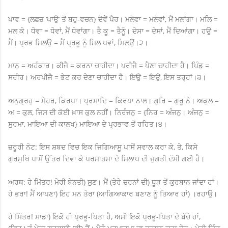
ਪਾਵ = {ਲਫ਼ਜ਼ ‘ਪਾਉ’ ਤੋਂ ਬਹੁ-ਵਚਨ} ਦੋਵੇਂ ਪੈਰ। ਮਲੋਵਾ = ਮਲੋਵਾਂ, ਮੈਂ ਮਲਾਂਗਾ। ਮਲਿ =
ਮਲ ਕੇ। ਧੋਵਾ = ਧੋਵਾਂ, ਮੈਂ ਧੋਵਾਂਗਾ। ਤੈ ਕੂ = ਤੈਨੂੰ। ਦੇਸਾ = ਦੇਸਾਂ, ਮੈਂ ਦਿਆਂਗਾ। ਹਉ =
ਮੈਂ। ਪ੍ਰਭ ਮਿਲਉ = ਮੈਂ ਪ੍ਰਭੂ ਨੂੰ ਮਿਲ ਪਵਾਂ, ਮਿਲਉਂ।੨।
ਮਾਨੁ = ਅਹੰਕਾਰ। ਕੀਜੈ = ਕਰਨਾ ਚਾਹੀਦਾ। ਪਰੀਜੈ = ਪੈਣਾ ਚਾਹੀਦਾ ਹੈ। ਪਿੰਡੁ =
ਸਰੀਰ। ਅਰਪੀਜੈ = ਭੇਟ ਕਰ ਦੇਣਾ ਚਾਹੀਦਾ ਹੈ। ਇਉ = ਇਉਂ, ਇਸ ਤਰ੍ਹਾਂ।੩।
ਅਨੁਗ੍ਰਹੁ = ਮੇਹਰ, ਕਿਰਪਾ। ਪ੍ਰਸਾਦਿ = ਕਿਰਪਾ ਨਾਲ। ਗੁਰਿ = ਗੁਰੂ ਨੇ। ਅਕੁਲ =
ਅ = ਕੁਲ, ਜਿਸ ਦੀ ਕੋਈ ਖ਼ਾਸ ਕੁਲ ਨਹੀਂ। ਨਿਰੰਜਨੁ = {ਨਿਰ = ਅੰਜਨੁ। ਅੰਜਨੁ =
ਸੁਰਮਾ, ਮਾਇਆ ਦੀ ਕਾਲਖ} ਮਾਇਆ ਦੇ ਪ੍ਰਭਾਵ ਤੋਂ ਰਹਿਤ।੪।
ਜ਼ਰੂਰੀ ਨੋਟ: ਇਸ ਸ਼ਬਦ ਵਿਚ ਇਕ ਜਿਗਿਆਸੂ ਪਾਸੋਂ ਸਵਾਲ ਕਰਾ ਕੇ, ਤੇ, ਕਿਸੇ
ਗੁਰਮੁਖਿ ਪਾਸੋਂ ਉੱਤਰ ਦਿਵਾ ਕੇ ਪਰਮਾਤਮਾ ਦੇ ਮਿਲਾਪ ਦੀ ਜੁਗਤੀ ਦੱਸੀ ਗਈ ਹੈ।
ਅਰਥ: ਹੇ ਮਿੱਤਰ! ਮੇਰੀ ਬੇਨਤੀ) ਸੁਣ। ਮੈਂ (ਤੇਰੇ ਚਰਨਾਂ ਦੀ) ਧੂੜ ਤੋਂ ਕੁਰਬਾਨ ਜਾਂਦਾ ਹਾਂ।
ਹੇ ਭਰਾ! ਮੈਂ ਆਪਣਾ) ਇਹ ਮਨ ਤੇਰਾ (ਆਗਿਆਕਾਰ ਬਣਾਣ ਨੂੰ ਤਿਆਰ ਹਾਂ) ।ਰਹਾਉ।
ਹੇ ਮਿੱਤਰ! ਸਾਡਾ) ਇਕੋ ਹੀ ਪ੍ਰਭੂ-ਪਿਤਾ ਹੈ, ਅਸੀ ਇਕੋ ਪ੍ਰਭੂ-ਪਿਤਾ ਦੇ ਬੱਚੇ ਹਾਂ,