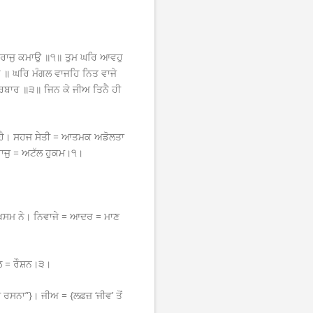
 ਰਾਜੁ ਕਮਾਉ ॥੧॥ ਤੁਮ ਘਰਿ ਆਵਹੁ
ੇ ॥ ਘਰਿ ਮੰਗਲ ਵਾਜਹਿ ਨਿਤ ਵਾਜੇ
ਦਰਬਾਰ ॥੩॥ ਜਿਨ ਕੇ ਜੀਅ ਤਿਨੈ ਹੀ
ਤੀ ਹੈ। ਸਹਜ ਸੇਤੀ = ਆਤਮਕ ਅਡੋਲਤਾ
ਰਾਜੁ = ਅਟੱਲ ਹੁਕਮ।੧।
ਖਸਮ ਨੇ। ਨਿਵਾਜੇ = ਆਦਰ = ਮਾਣ
ਲ = ਰੌਸ਼ਨ।੩।
ਸਨਾ”}। ਜੀਅ = {ਲਫ਼ਜ਼ ‘ਜੀਵ’ ਤੋਂ