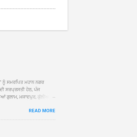
ਆਂ' ਨੂੰ ਸਮਰਪਿਤ ਮਹਾਨ ਨਗਰ
 ਦੀ ਸਰਪ੍ਰਸਤੀ ਹੇਠ, ਪੰਜ
ਆਂ ਗੁਲਾਮ, ਮਜਾਦਪੁਰ, ਕੁੱਲੀਆਂ,
 ਹੁੰਦਾ ਹੋਇਆ ਗੁਰਦੁਆਰਾ ਸ੍ਰੀ
READ MORE
ੇ ਪਹੁੰਚਣ ’ਤੇ ਮੁੱਖ ਸੇਵਾਦਾਰ
ਕੀਤਾ ਗਿਆ। ਗੁਰਦੁਆਰਾ ਸ੍ਰੀ
 ਸਾਹਿਬਾਨ ਤੇ ਨਗਰ ਕੀਰਤਨ ਦੇ
ਾਓ ਦੇ ਕੇ ਵਿਸ਼ੇਸ਼ ਤੌਰ ’ਤੇ