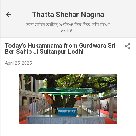
Skip to main content
Thatta Shehar Nagina
ਠੱਟਾ ਸ਼ਹਿਰ ਨਗੀਨਾ, ਆਇਆ ਇੱਕ ਦਿਨ, ਰਹਿ ਗਿਆ
ਮਹੀਨਾ।
Today’s Hukamnama from Gurdwara Sri
Ber Sahib Ji Sultanpur Lodhi
April 25, 2025