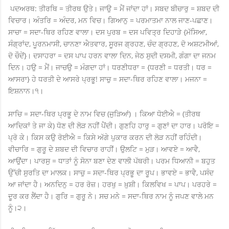
ਪਦਅਰਥ: ਤੀਰਥਿ = ਤੀਰਥ ਉਤੇ। ਜਾਉ = ਮੈਂ ਜਾਂਦਾ ਹਾਂ। ਸਬਦ ਬੀਚਾਰੁ = ਸ਼ਬਦ ਦੀ
ਵਿਚਾਰ। ਅੰਤਰਿ = ਅੰਦਰ, ਮਨ ਵਿਚ। ਗਿਆਨੁ = ਪਰਮਾਤਮਾ ਨਾਲ ਜਾਣ-ਪਛਾਣ।
ਸਾਚਾ = ਸਦਾ-ਥਿਰ ਰਹਿਣ ਵਾਲਾ। ਦਸ ਪੁਰਬ = ਦਸ ਪਵਿਤ੍ਰ ਦਿਹਾੜੇ {ਮੱਸਿਆ,
ਸੰਗ੍ਰਾਂਦ, ਪੂਰਨਮਾਸੀ, ਚਾਨਣਾ ਐਤਵਾਰ, ਸੂਰਜ ਗ੍ਰਹਣ, ਚੰਦ ਗ੍ਰਹਣ, ਦੋ ਅਸ਼ਟਮੀਆਂ,
ਦੋ ਚੌਦੇਂ}। ਦਸਾਹਰਾ = ਦਸ ਪਾਪ ਹਰਨ ਵਾਲਾ ਦਿਨ, ਜੇਠ ਸੁਦੀ ਦਸਮੀ, ਗੰਗਾ ਦਾ ਜਨਮ
ਦਿਨ। ਹਉ = ਮੈਂ। ਜਾਚਉ = ਮੰਗਦਾ ਹਾਂ। ਧਰਣੀਧਰਾ = {ਧਰਣੀ = ਧਰਤੀ। ਧਰ =
ਆਸਰਾ} ਹੇ ਧਰਤੀ ਦੇ ਆਸਰੇ ਪ੍ਰਭੂ! ਸਾਚੁ = ਸਦਾ-ਥਿਰ ਰਹਿਣ ਵਾਲਾ। ਮਜਨਾ =
ਇਸ਼ਨਾਨ।੧।
ਸਾਚਿ = ਸਦਾ-ਥਿਰ ਪ੍ਰਭੂ ਦੇ ਨਾਮ ਵਿਚ (ਜੁੜਿਆਂ) । ਕਿਆ ਧੋਈਐ = (ਤੀਰਥ
ਆਦਿਕਾਂ ਤੇ ਜਾ ਕੇ) ਧੋਣ ਦੀ ਲੋੜ ਨਹੀਂ ਪੈਂਦੀ। ਗੁਣਹਿ ਹਾਰੁ = ਗੁਣਾਂ ਦਾ ਹਾਰ। ਪਰੋਇ =
ਪ੍ਰੋ ਕੇ। ਕਿਸ ਕਉ ਰੋਈਐ = ਕਿਸੇ ਅੱਗੇ ਪੁਕਾਰ ਕਰਨ ਦੀ ਲੋੜ ਨਹੀਂ ਰਹਿੰਦੀ।
ਵੀਚਾਰਿ = ਗੁਰੂ ਦੇ ਸ਼ਬਦ ਦੀ ਵਿਚਾਰ ਰਾਹੀਂ। ਉਲਟਿ = ਮੁੜ। ਆਵਏ = ਆਵੈ,
ਆਉਂਦਾ। ਪਾਰਸੁ = ਧਾਤਾਂ ਨੂੰ ਸੋਨਾ ਬਣਾ ਦੇਣ ਵਾਲੀ ਪੱਥਰੀ। ਪਰਮ ਧਿਆਨੀ = ਬਹੁਤ
ਉੱਚੀ ਸੁਰਤਿ ਦਾ ਮਾਲਕ। ਸਾਚੁ = ਸਦਾ-ਥਿਰ ਪ੍ਰਭੂ ਦਾ ਰੂਪ। ਭਾਵਏ = ਭਾਵੈ, ਪਸੰਦ
ਆ ਜਾਂਦਾ ਹੈ। ਅਨਦਿਨੁ = ਹਰ ਰੋਜ਼। ਹਰਖੁ = ਖ਼ੁਸ਼ੀ। ਕਿਲਵਿਖ = ਪਾਪ। ਪਰਹਰੇ =
ਦੂਰ ਕਰ ਲੈਂਦਾ ਹੈ। ਗੁਰਿ = ਗੁਰੂ ਨੇ। ਸਚ ਮਨੇ = ਸਦਾ-ਥਿਰ ਨਾਮ ਨੂੰ ਜਪਣ ਵਾਲੇ ਮਨ
ਨੂੰ।੨।