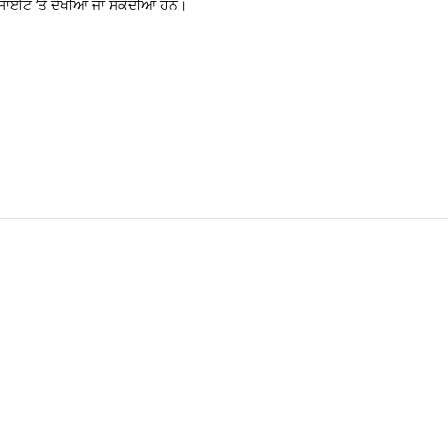
ਬਸਾਈਟ ‘ਤੇ ਦੇਖੀਆਂ ਜਾ ਸਕਦੀਆਂ ਹਨ।