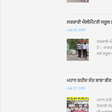
ਰੱਤਾ ਨੌ ਅਬ
ਦਮਦਮਾ ਸਾਹ
ਸੰਤ ਬਾਬਾ 
ਦਮਦਮਾ ਸਾ
ਸਰਕਾਰੀ ਐਲੀਮੈਂਟਰੀ ਸਕੂਲ ਠੱਟ
ਪ੍ਰਬੰਧਕਾਂ 
July 02, 2026
ਸਨਮਾਨ ਕੀਤ
ਨਿੱਘਾ ਸਵ
ਸਰਕਾਰੀ ਐਲ
ਹੈ। ਜਾਣਕਾ
ਜਦੋਂ ਸਕੂਲ 
ਛੱਤਾਂ ’ਤੇ
ਹੋਈਆਂ ਸਨ।
20 ਤੋਂ 30
ਸਿੰਘ ਟੋਡਰ
ਮਹਾਨ ਸ਼ਹੀਦ ਸੰਤ ਬਾਬਾ ਬੀਰ 
ਜਿਸ ਦੀ ਮਾ
July 27, 2026
ਉਨ੍ਹਾਂ ਨੇ 
ਸੰਬ...
ਮਹਾਨ ਸ਼ਹ
ਨਿਵਾਸੀ ਸੰ