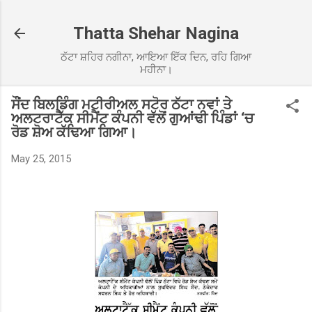
Skip to main content
Thatta Shehar Nagina
ਠੱਟਾ ਸ਼ਹਿਰ ਨਗੀਨਾ, ਆਇਆ ਇੱਕ ਦਿਨ, ਰਹਿ ਗਿਆ
ਮਹੀਨਾ।
ਸੌਂਦ ਬਿਲਡਿੰਗ ਮਟੀਰੀਅਲ ਸਟੋਰ ਠੱਟਾ ਨਵਾਂ ਤੇ
ਅਲਟਰਾਟੈੱਕ ਸੀਮੈਂਟ ਕੰਪਨੀ ਵੱਲੋਂ ਗੁਆਂਢੀ ਪਿੰਡਾਂ ‘ਚ
ਰੋਡ ਸ਼ੋਅ ਕੱਢਿਆ ਗਿਆ।
May 25, 2015