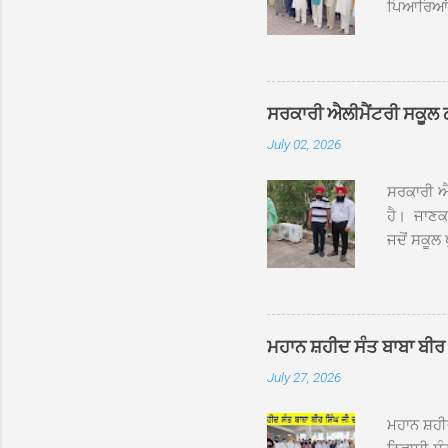
ਪਿਆਰਿਆਂ ਦ
ਰੱਤਾ ਨੌ ਅਬ
ਦਮਦਮਾ ਸਾਹ
ਸੰਤ ਬਾਬਾ 
ਦਮਦਮਾ ਸਾ
ਸਰਕਾਰੀ ਐਲੀਮੈਂਟਰੀ ਸਕੂਲ ਠੱਟ
ਪ੍ਰਬੰਧਕਾਂ 
July 02, 2026
ਸਨਮਾਨ ਕੀਤ
ਨਿੱਘਾ ਸਵ
ਸਰਕਾਰੀ ਐਲ
ਹੈ। ਜਾਣਕਾ
ਜਦੋਂ ਸਕੂਲ 
ਛੱਤਾਂ ’ਤੇ
ਹੋਈਆਂ ਸਨ।
20 ਤੋਂ 30
ਸਿੰਘ ਟੋਡਰ
ਮਹਾਨ ਸ਼ਹੀਦ ਸੰਤ ਬਾਬਾ ਬੀਰ 
ਜਿਸ ਦੀ ਮਾ
July 27, 2026
ਉਨ੍ਹਾਂ ਨੇ 
ਸੰਬ...
ਮਹਾਨ ਸ਼ਹ