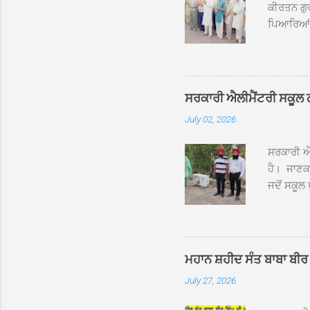
ਕੀਰਤਨ ਗੁਰ
ਪਿਆਰਿਆਂ ਦ
ਰੱਤਾ ਨੌ ਅਬ
ਦਮਦਮਾ ਸਾਹ
ਸੰਤ ਬਾਬਾ 
ਦਮਦਮਾ ਸਾ
ਸਰਕਾਰੀ ਐਲੀਮੈਂਟਰੀ ਸਕੂਲ ਠੱਟ
ਪ੍ਰਬੰਧਕਾਂ 
July 02, 2026
ਸਨਮਾਨ ਕੀਤ
ਨਿੱਘਾ ਸਵ
ਸਰਕਾਰੀ ਐਲ
ਹੈ। ਜਾਣਕਾ
ਜਦੋਂ ਸਕੂਲ 
ਛੱਤਾਂ ’ਤੇ
ਹੋਈਆਂ ਸਨ।
20 ਤੋਂ 30
ਸਿੰਘ ਟੋਡਰ
ਮਹਾਨ ਸ਼ਹੀਦ ਸੰਤ ਬਾਬਾ ਬੀਰ 
ਜਿਸ ਦੀ ਮਾ
July 27, 2026
ਉਨ੍ਹਾਂ ਨੇ 
ਸੰਬ...