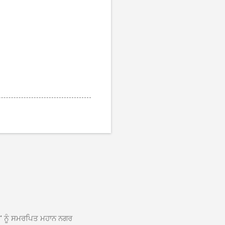
ਆਂ' ਨੂੰ ਸਮਰਪਿਤ ਮਹਾਨ ਨਗਰ