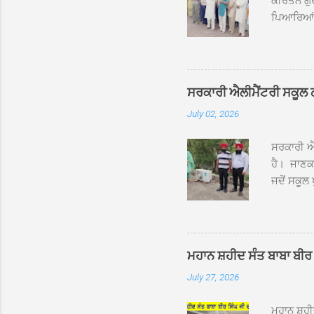
ਕੀਰਤਨ ਗੁਰ
ਪਿਆਰਿਆਂ ਦ
ਰੱਤਾ ਨੌ ਅਬ
ਦਮਦਮਾ ਸਾਹ
ਸੰਤ ਬਾਬਾ 
ਦਮਦਮਾ ਸਾ
ਸਰਕਾਰੀ ਐਲੀਮੈਂਟਰੀ ਸਕੂਲ ਠੱਟ
ਪ੍ਰਬੰਧਕਾਂ 
July 02, 2026
ਸਨਮਾਨ ਕੀਤ
ਨਿੱਘਾ ਸਵ
ਸਰਕਾਰੀ ਐਲ
ਹੈ। ਜਾਣਕਾ
ਜਦੋਂ ਸਕੂਲ 
ਛੱਤਾਂ ’ਤੇ
ਹੋਈਆਂ ਸਨ।
20 ਤੋਂ 30
ਸਿੰਘ ਟੋਡਰ
ਮਹਾਨ ਸ਼ਹੀਦ ਸੰਤ ਬਾਬਾ ਬੀਰ 
ਜਿਸ ਦੀ ਮਾ
July 27, 2026
ਉਨ੍ਹਾਂ ਨੇ 
ਸੰਬ...
ਮਹਾਨ ਸ਼ਹ