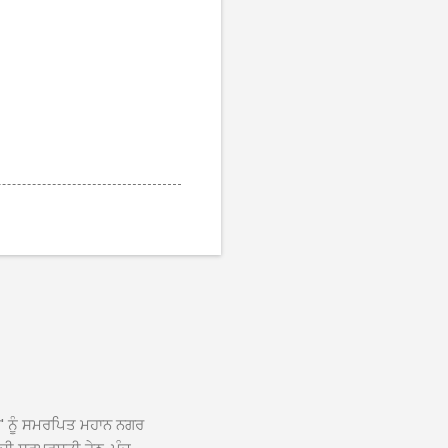
ਆਂ' ਨੂੰ ਸਮਰਪਿਤ ਮਹਾਨ ਨਗਰ