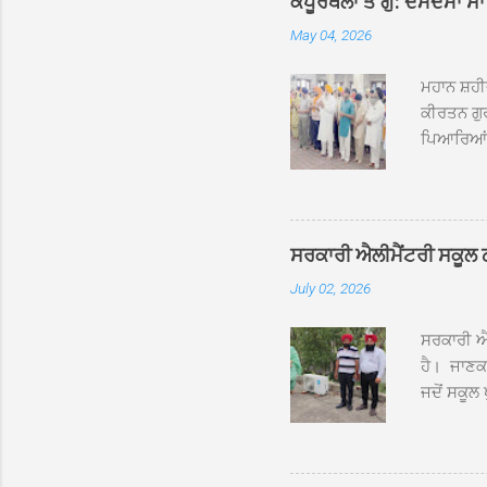
ਕਪੂਰਥਲਾ ਤੋਂ ਗੁ: ਦਮਦਮਾ ਸ
May 04, 2026
ਮਹਾਨ ਸ਼ਹੀ
ਕੀਰਤਨ ਗੁਰ
ਪਿਆਰਿਆਂ ਦ
ਰੱਤਾ ਨੌ ਅਬ
ਦਮਦਮਾ ਸਾਹ
ਸੰਤ ਬਾਬਾ 
ਦਮਦਮਾ ਸਾ
ਸਰਕਾਰੀ ਐਲੀਮੈਂਟਰੀ ਸਕੂਲ ਠੱਟ
ਪ੍ਰਬੰਧਕਾਂ 
July 02, 2026
ਸਨਮਾਨ ਕੀਤ
ਨਿੱਘਾ ਸਵ
ਸਰਕਾਰੀ ਐਲ
ਹੈ। ਜਾਣਕਾ
ਜਦੋਂ ਸਕੂਲ 
ਛੱਤਾਂ ’ਤੇ
ਹੋਈਆਂ ਸਨ।
20 ਤੋਂ 30