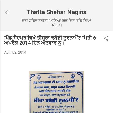
Skip to main content
Thatta Shehar Nagina
ਠੱਟਾ ਸ਼ਹਿਰ ਨਗੀਨਾ, ਆਇਆ ਇੱਕ ਦਿਨ, ਰਹਿ ਗਿਆ
ਮਹੀਨਾ।
ਪਿੰਡ ਸੈਦਪੁਰ ਵਿਖੇ ਤੀਸਰਾ ਕਬੱਡੀ ਟੂਰਨਾਮੈਂਟ ਮਿਤੀ 6
ਅਪ੍ਰੈਲ 2014 ਦਿਨ ਐਤਵਾਰ ਨੂੰ।
April 02, 2014