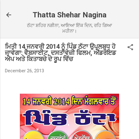
Skip to main content
Thatta Shehar Nagina
ਠੱਟਾ ਸ਼ਹਿਰ ਨਗੀਨਾ, ਆਇਆ ਇੱਕ ਦਿਨ, ਰਹਿ ਗਿਆ
ਮਹੀਨਾ।
ਮਿਤੀ 14 ਜਨਵਰੀ 2014 ਨੂੰ ਪਿੰਡ ਠੱਟਾ ਉਪਲਬਧ ਹੋ
ਜਾਵੇਗਾ: ਵੈਬਸਾਈਟ, ਦਸਤਾਵੇਜ਼ੀ ਫਿਲਮ, ਐਂਡਰੌਇਡ
ਐਪ ਅਤੇ ਕਿਤਾਬਚੇ ਦੇ ਰੂਪ ਵਿੱਚ
December 26, 2013