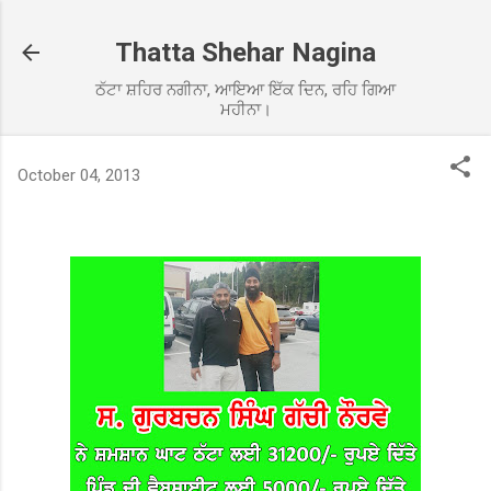
Skip to main content
Thatta Shehar Nagina
ਠੱਟਾ ਸ਼ਹਿਰ ਨਗੀਨਾ, ਆਇਆ ਇੱਕ ਦਿਨ, ਰਹਿ ਗਿਆ
ਮਹੀਨਾ।
October 04, 2013