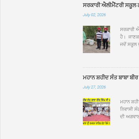
ਦਮਦਮਾ ਸਾ
ਸਰਕਾਰੀ ਐਲੀਮੈਂਟਰੀ ਸਕੂਲ ਠੱਟ
ਪ੍ਰਬੰਧਕਾਂ 
July 02, 2026
ਸਨਮਾਨ ਕੀਤ
ਨਿੱਘਾ ਸਵ
ਸਰਕਾਰੀ ਐਲ
ਹੈ। ਜਾਣਕਾ
ਜਦੋਂ ਸਕੂਲ 
ਛੱਤਾਂ ’ਤੇ
ਹੋਈਆਂ ਸਨ।
20 ਤੋਂ 30
ਸਿੰਘ ਟੋਡਰ
ਮਹਾਨ ਸ਼ਹੀਦ ਸੰਤ ਬਾਬਾ ਬੀਰ 
ਜਿਸ ਦੀ ਮਾ
July 27, 2026
ਉਨ੍ਹਾਂ ਨੇ 
ਸੰਬ...
ਮਹਾਨ ਸ਼ਹ
ਨਿਵਾਸੀ ਸੰ
ਦੀ ਅਗਵਾਈ
ਵਿਸ਼ਾਲ ਇਕ
ਹੇਠ ਹੋਈ ਜ